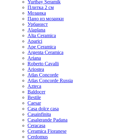
Yurtbay Seramik
Плитка 2 см
Мозаика
Пано из мозаики
Урбанист
Alaplana
Alta Ceramica
Aparici
Ape Ceramica
Argenta Ceramica
Ariana
Roberto Cavalli
Ariostea
Atlas Concorde
Atlas Concorde Russia
Azteca
Baldocer
Bestile
Caesar
Casa dolce casa
Casainfinita
Casalgrande Padana
Ceracasa
Ceramica Fioranese
Cerdomus