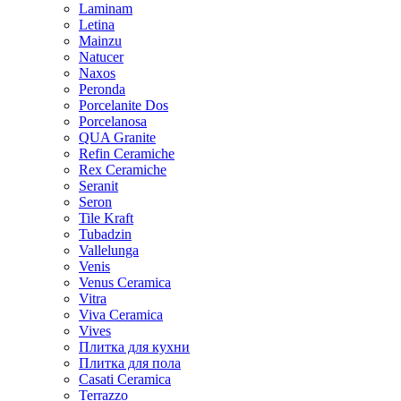
Laminam
Letina
Mainzu
Natucer
Naxos
Peronda
Porcelanite Dos
Porcelanosa
QUA Granite
Refin Ceramiche
Rex Ceramiche
Seranit
Seron
Tile Kraft
Tubadzin
Vallelunga
Venis
Venus Ceramica
Vitra
Viva Ceramica
Vives
Плитка для кухни
Плитка для пола
Casati Ceramica
Terrazzo