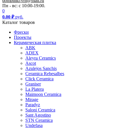
domplitki-vrn@mail.ru
Пн - вс: с 10:00-19:00.
0
0.00
₽
руб.
Каталог товаров
Фрески
Проекты
Керамическая плитка
ABK
ADEX
Aleyra Ceramics
Ascot
Azulejos Sanchis
Ceramica Rebesalbes
Click Ceramica
Graniser
La Platera
Maimoon Ceramica
Mirage
Paradyz
Saloni Ceramica
Sant Agostino
STN Ceramica
Undefasa