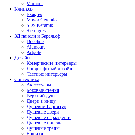
Varmora
Клинкер
Exagres
Mayor Ceramica
SDS Keramik
Sierragres
3Д панели и Барельеф
Decoline
Alumoart
Artpole
Дизайн
Комерческие интерьеры
Ландшафтный дизайн
Частные интерьеры
Сантехника
Аксессуары
Боковые стенки
Верхний душ
Двери в нишу
Душевой Гарнитур
Душевые двери
Душевые ограждения
Душевые панели
Душевые трапы
Ершики