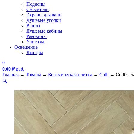
Поддоны
Смесители
Экраны для ванн
Душевые уголки
Ванны
Душевые кабины
Раковины
Унитазы
Освещение
Люстры
0
0.00
₽
руб.
Главная
→
Товары
→
Керамическая плитка
→
Colli
→
Colli Ce
🔍