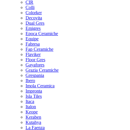
CIR
Colli
Colorker
Decovita
Dual Gres
Emigres
Epoca Ceramiche
Equipe
Fabresa
Fap Ceramiche
Flaviker
Floor Gres
Gayafores
Grazia Ceramiche
Grespania
Ibero
Imola Ceramica
Impronta
Isla Tiles
Itaca
Italon
Keope
Keraben
Kutahya
La Faenza