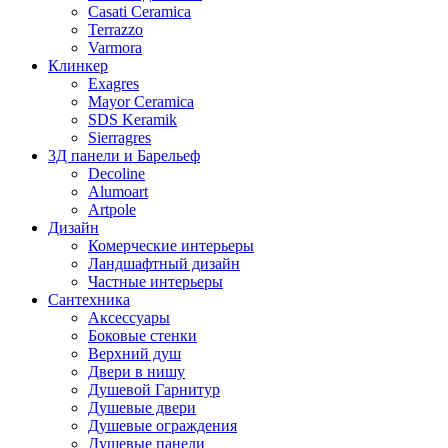
Casati Ceramica
Terrazzo
Varmora
Клинкер
Exagres
Mayor Ceramica
SDS Keramik
Sierragres
3Д панели и Барельеф
Decoline
Alumoart
Artpole
Дизайн
Комерческие интерьеры
Ландшафтный дизайн
Частные интерьеры
Сантехника
Аксессуары
Боковые стенки
Верхний душ
Двери в нишу
Душевой Гарнитур
Душевые двери
Душевые ограждения
Душевые панели