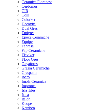
Ceramica Fioranese
Cerdomus
CIR
Colli
Colorker
Decovita
Dual Gres
Emigres
Epoca Ceramiche
Equipe
Fabresa
Fap Ceramiche
Flaviker
Floor Gres
Gayafores
Grazia Ceramiche
Grespania
Ibero
Imola Ceramica
Impronta
Isla Tiles
Itaca
Italon
Keope
Keraben