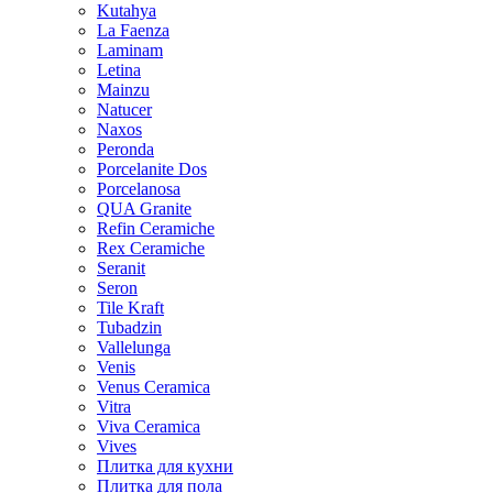
Kutahya
La Faenza
Laminam
Letina
Mainzu
Natucer
Naxos
Peronda
Porcelanite Dos
Porcelanosa
QUA Granite
Refin Ceramiche
Rex Ceramiche
Seranit
Seron
Tile Kraft
Tubadzin
Vallelunga
Venis
Venus Ceramica
Vitra
Viva Ceramica
Vives
Плитка для кухни
Плитка для пола