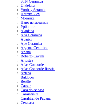
STN Ceramica
Undefasa
Yurtbay Seramik
Плитка 2 см
Мозаика
Пано из мозаики
Урбанист
Alaplana
Alta Ceramica
Aparici
Ape Ceramica
Argenta Ceramica
Ariana
Roberto Cavalli
Ariostea
Atlas Concorde
Atlas Concorde Russia
Azteca
Baldocer
Bestile
Caesar
Casa dolce casa
Casainfinita
Casalgrande Padana
Ceracasa