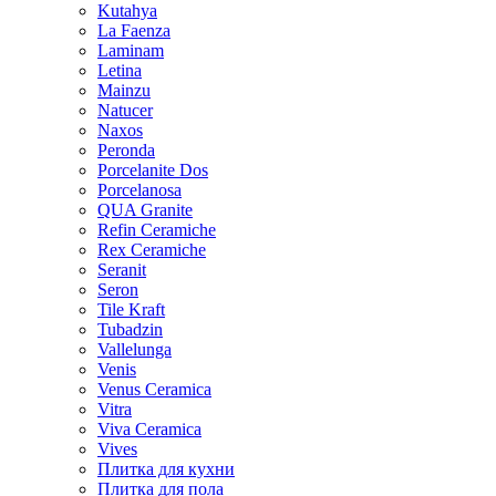
Kutahya
La Faenza
Laminam
Letina
Mainzu
Natucer
Naxos
Peronda
Porcelanite Dos
Porcelanosa
QUA Granite
Refin Ceramiche
Rex Ceramiche
Seranit
Seron
Tile Kraft
Tubadzin
Vallelunga
Venis
Venus Ceramica
Vitra
Viva Ceramica
Vives
Плитка для кухни
Плитка для пола