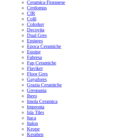
Ceramica Fioranese
Cerdomus
CIR
Colli
Colorker
Decovita
Dual Gres
Emigres
Epoca Ceramiche
Equipe
Fabresa
Fap Ceramiche
Flaviker
Floor Gres
Gayafores
Grazia Ceramiche
Grespania
Ibero
Imola Ceramica
Impronta
Isla Tiles
Itaca
Italon
Keope
Keraben