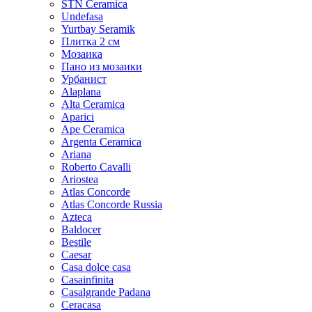
STN Ceramica
Undefasa
Yurtbay Seramik
Плитка 2 см
Мозаика
Пано из мозаики
Урбанист
Alaplana
Alta Ceramica
Aparici
Ape Ceramica
Argenta Ceramica
Ariana
Roberto Cavalli
Ariostea
Atlas Concorde
Atlas Concorde Russia
Azteca
Baldocer
Bestile
Caesar
Casa dolce casa
Casainfinita
Casalgrande Padana
Ceracasa