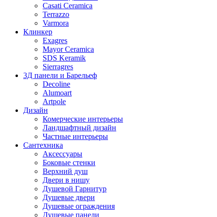
Casati Ceramica
Terrazzo
Varmora
Клинкер
Exagres
Mayor Ceramica
SDS Keramik
Sierragres
3Д панели и Барельеф
Decoline
Alumoart
Artpole
Дизайн
Комерческие интерьеры
Ландшафтный дизайн
Частные интерьеры
Сантехника
Аксессуары
Боковые стенки
Верхний душ
Двери в нишу
Душевой Гарнитур
Душевые двери
Душевые ограждения
Душевые панели