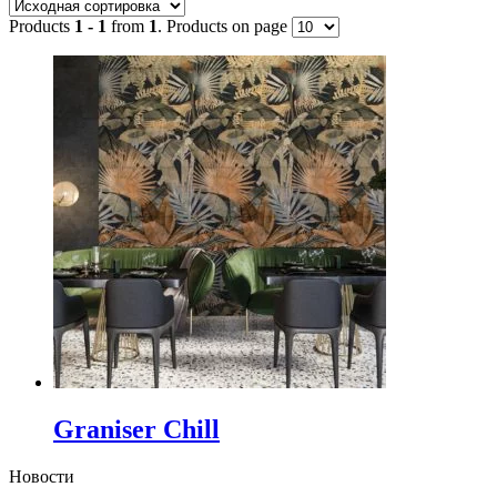
Products
1 - 1
from
1
. Products on page
Метки товаров
Индия
(104)
Италия
(399)
Китай
(3)
Польша
(19)
Россия
(26)
Турция
(66)
Испания
(797)
Товар Размер
Graniser Chill
Новости