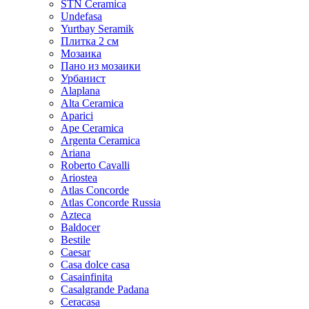
STN Ceramica
Undefasa
Yurtbay Seramik
Плитка 2 см
Мозаика
Пано из мозаики
Урбанист
Alaplana
Alta Ceramica
Aparici
Ape Ceramica
Argenta Ceramica
Ariana
Roberto Cavalli
Ariostea
Atlas Concorde
Atlas Concorde Russia
Azteca
Baldocer
Bestile
Caesar
Casa dolce casa
Casainfinita
Casalgrande Padana
Ceracasa