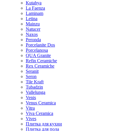
Kutahya
La Faenza
Laminam
Letina
Mainzu
Natucer
Naxos
Peronda
Porcelanite Dos
Porcelanosa
QUA Granite
Refin Ceramiche
Rex Ceramiche
Seranit
Seron
Tile Kraft
Tubadzin
Vallelunga
Venis
Venus Ceramica
Vitra
Viva Ceramica
Vives
Плитка для кухни
Плитка для пола