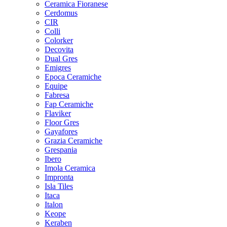
Ceramica Fioranese
Cerdomus
CIR
Colli
Colorker
Decovita
Dual Gres
Emigres
Epoca Ceramiche
Equipe
Fabresa
Fap Ceramiche
Flaviker
Floor Gres
Gayafores
Grazia Ceramiche
Grespania
Ibero
Imola Ceramica
Impronta
Isla Tiles
Itaca
Italon
Keope
Keraben