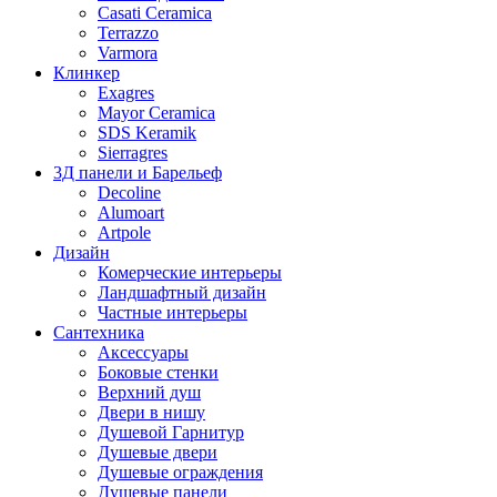
Casati Ceramica
Terrazzo
Varmora
Клинкер
Exagres
Mayor Ceramica
SDS Keramik
Sierragres
3Д панели и Барельеф
Decoline
Alumoart
Artpole
Дизайн
Комерческие интерьеры
Ландшафтный дизайн
Частные интерьеры
Сантехника
Аксессуары
Боковые стенки
Верхний душ
Двери в нишу
Душевой Гарнитур
Душевые двери
Душевые ограждения
Душевые панели