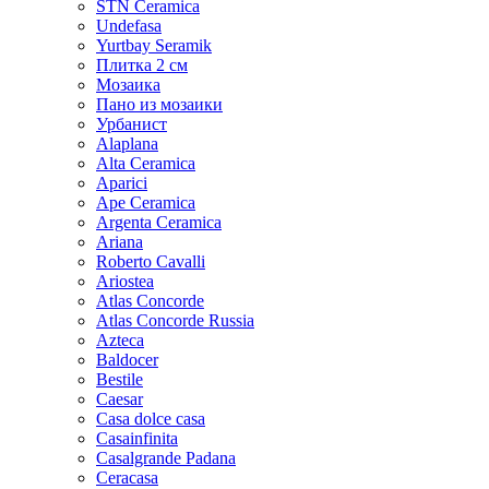
STN Ceramica
Undefasa
Yurtbay Seramik
Плитка 2 см
Мозаика
Пано из мозаики
Урбанист
Alaplana
Alta Ceramica
Aparici
Ape Ceramica
Argenta Ceramica
Ariana
Roberto Cavalli
Ariostea
Atlas Concorde
Atlas Concorde Russia
Azteca
Baldocer
Bestile
Caesar
Casa dolce casa
Casainfinita
Casalgrande Padana
Ceracasa