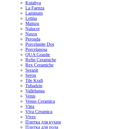
Kutahya
La Faenza
Laminam
Letina
Mainzu
Natucer
Naxos
Peronda
Porcelanite Dos
Porcelanosa
QUA Granite
Refin Ceramiche
Rex Ceramiche
Seranit
Seron
Tile Kraft
Tubadzin
Vallelunga
Venis
Venus Ceramica
Vitra
Viva Ceramica
Vives
Плитка для кухни
Плитка для пола