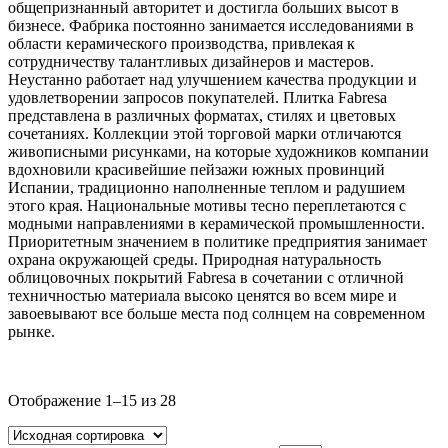
общепризнанный авторитет и достигла больших высот в
бизнесе. Фабрика постоянно занимается исследованиями в
области керамического производства, привлекая к
сотрудничеству талантливых дизайнеров и мастеров.
Неустанно работает над улучшением качества продукции и
удовлетворении запросов покупателей. Плитка Fabresa
представлена в различных форматах, стилях и цветовых
сочетаниях. Коллекции этой торговой марки отличаются
живописными рисунками, на которые художников компании
вдохновили красивейшие пейзажи южных провинций
Испании, традиционно наполненные теплом и радушием
этого края. Национальные мотивы тесно переплетаются с
модными направлениями в керамической промышленности.
Приоритетным значением в политике предприятия занимает
охрана окружающей среды. Природная натуральность
облицовочных покрытий Fabresa в сочетании с отличной
техничностью материала высоко ценятся во всем мире и
завоевывают все больше места под солнцем на современном
рынке.
Текстовый поиск
Отображение 1–15 из 28
Метки товаров