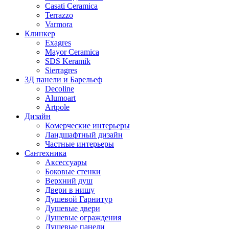
Casati Ceramica
Terrazzo
Varmora
Клинкер
Exagres
Mayor Ceramica
SDS Keramik
Sierragres
3Д панели и Барельеф
Decoline
Alumoart
Artpole
Дизайн
Комерческие интерьеры
Ландшафтный дизайн
Частные интерьеры
Сантехника
Аксессуары
Боковые стенки
Верхний душ
Двери в нишу
Душевой Гарнитур
Душевые двери
Душевые ограждения
Душевые панели