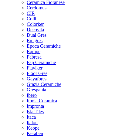
Ceramica Fioranese
Cerdomus
CIR
Colli
Colorker
Decovita
Dual Gres
Emigres
Epoca Ceramiche
Equipe
Fabresa
Fap Ceramiche
Flaviker
Floor Gres
Gayafores
Grazia Ceramiche
Grespania
Ibero
Imola Ceramica
Impronta
Isla Tiles
Itaca
Italon
Keope
Keraben