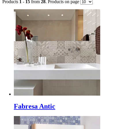
Products
1 - 15
from
28
. Products on page
Метки товаров
Индия
(104)
Италия
(399)
Китай
(3)
Польша
(19)
Россия
(26)
Турция
(66)
Испания
(797)
Товар Размер
Fabresa Antic