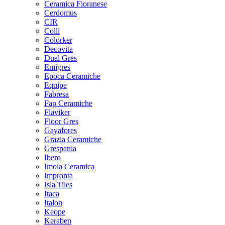
Ceramica Fioranese
Cerdomus
CIR
Colli
Colorker
Decovita
Dual Gres
Emigres
Epoca Ceramiche
Equipe
Fabresa
Fap Ceramiche
Flaviker
Floor Gres
Gayafores
Grazia Ceramiche
Grespania
Ibero
Imola Ceramica
Impronta
Isla Tiles
Itaca
Italon
Keope
Keraben