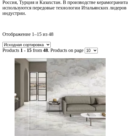
Россия, Турция и Казахстан. В производстве керамогранита
используются передовые технологии Итальянских лидеров
индустрии.
Текстовый поиск
Отображение 1–15 из 48
Метки товаров
Products
1 - 15
from
48
. Products on page
Метки товаров
Индия
(104)
Италия
(399)
Китай
(3)
Польша
(19)
Россия
(26)
Турция
(66)
Испания
(797)
Товар Размер