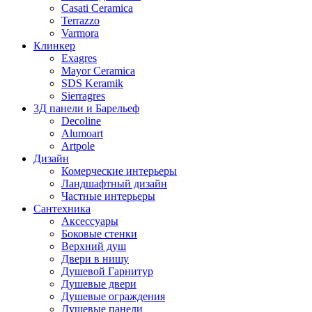
Casati Ceramica
Terrazzo
Varmora
Клинкер
Exagres
Mayor Ceramica
SDS Keramik
Sierragres
3Д панели и Барельеф
Decoline
Alumoart
Artpole
Дизайн
Комерческие интерьеры
Ландшафтный дизайн
Частные интерьеры
Сантехника
Аксессуары
Боковые стенки
Верхний душ
Двери в нишу
Душевой Гарнитур
Душевые двери
Душевые ограждения
Душевые панели