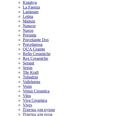
Kutahya
La Faenza
Laminam
Letina
Mainzu
Natucer
Naxos
Peronda
Porcelanite Dos
Porcelanosa
QUA Granite
Refin Ceramiche
Rex Ceramiche
Seranit
Seron
Tile Kraft
Tubadzin
Vallelunga
Venis
Venus Ceramica
Vitra
Viva Ceramica
Vives
Плитка для кухни
Плитка для пола