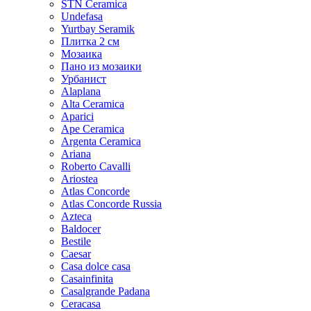
STN Ceramica
Undefasa
Yurtbay Seramik
Плитка 2 см
Мозаика
Пано из мозаики
Урбанист
Alaplana
Alta Ceramica
Aparici
Ape Ceramica
Argenta Ceramica
Ariana
Roberto Cavalli
Ariostea
Atlas Concorde
Atlas Concorde Russia
Azteca
Baldocer
Bestile
Caesar
Casa dolce casa
Casainfinita
Casalgrande Padana
Ceracasa