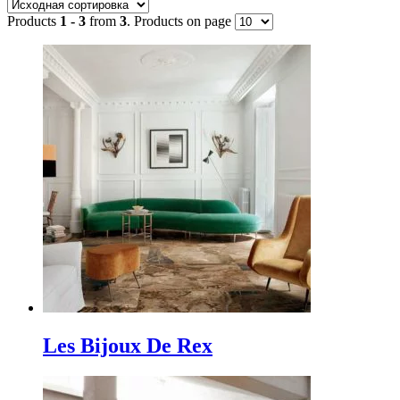
Products
1 - 3
from
3
. Products on page
Метки товаров
Индия
(104)
Италия
(399)
Китай
(3)
Польша
(19)
Россия
(26)
Турция
(66)
Испания
(797)
Товар Размер
Les Bijoux De Rex