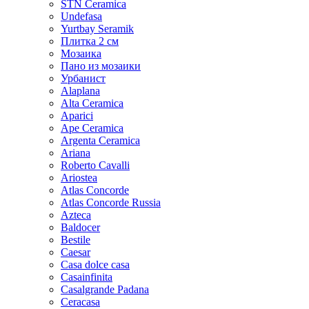
STN Ceramica
Undefasa
Yurtbay Seramik
Плитка 2 см
Мозаика
Пано из мозаики
Урбанист
Alaplana
Alta Ceramica
Aparici
Ape Ceramica
Argenta Ceramica
Ariana
Roberto Cavalli
Ariostea
Atlas Concorde
Atlas Concorde Russia
Azteca
Baldocer
Bestile
Caesar
Casa dolce casa
Casainfinita
Casalgrande Padana
Ceracasa