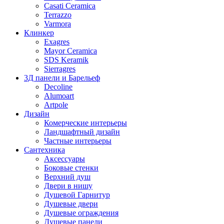
Casati Ceramica
Terrazzo
Varmora
Клинкер
Exagres
Mayor Ceramica
SDS Keramik
Sierragres
3Д панели и Барельеф
Decoline
Alumoart
Artpole
Дизайн
Комерческие интерьеры
Ландшафтный дизайн
Частные интерьеры
Сантехника
Аксессуары
Боковые стенки
Верхний душ
Двери в нишу
Душевой Гарнитур
Душевые двери
Душевые ограждения
Душевые панели