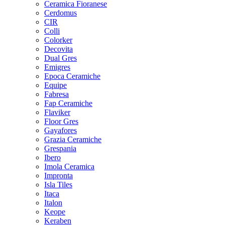
Ceramica Fioranese
Cerdomus
CIR
Colli
Colorker
Decovita
Dual Gres
Emigres
Epoca Ceramiche
Equipe
Fabresa
Fap Ceramiche
Flaviker
Floor Gres
Gayafores
Grazia Ceramiche
Grespania
Ibero
Imola Ceramica
Impronta
Isla Tiles
Itaca
Italon
Keope
Keraben