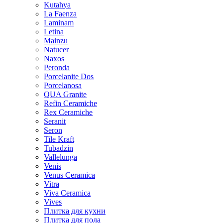
Kutahya
La Faenza
Laminam
Letina
Mainzu
Natucer
Naxos
Peronda
Porcelanite Dos
Porcelanosa
QUA Granite
Refin Ceramiche
Rex Ceramiche
Seranit
Seron
Tile Kraft
Tubadzin
Vallelunga
Venis
Venus Ceramica
Vitra
Viva Ceramica
Vives
Плитка для кухни
Плитка для пола