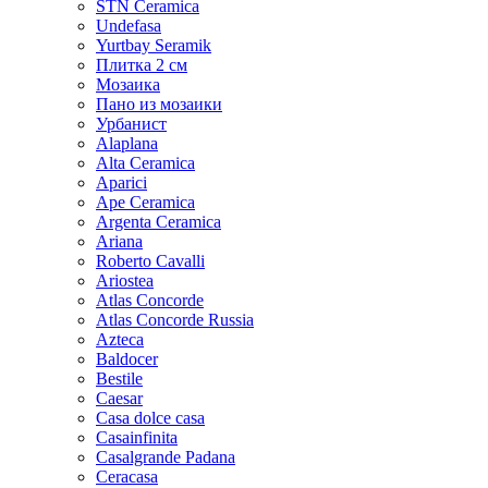
STN Ceramica
Undefasa
Yurtbay Seramik
Плитка 2 см
Мозаика
Пано из мозаики
Урбанист
Alaplana
Alta Ceramica
Aparici
Ape Ceramica
Argenta Ceramica
Ariana
Roberto Cavalli
Ariostea
Atlas Concorde
Atlas Concorde Russia
Azteca
Baldocer
Bestile
Caesar
Casa dolce casa
Casainfinita
Casalgrande Padana
Ceracasa