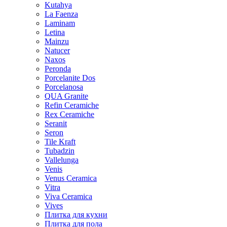
Kutahya
La Faenza
Laminam
Letina
Mainzu
Natucer
Naxos
Peronda
Porcelanite Dos
Porcelanosa
QUA Granite
Refin Ceramiche
Rex Ceramiche
Seranit
Seron
Tile Kraft
Tubadzin
Vallelunga
Venis
Venus Ceramica
Vitra
Viva Ceramica
Vives
Плитка для кухни
Плитка для пола