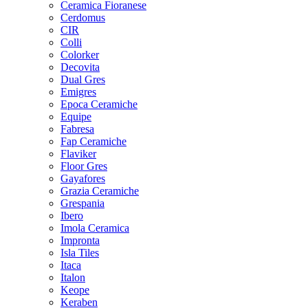
Ceramica Fioranese
Cerdomus
CIR
Colli
Colorker
Decovita
Dual Gres
Emigres
Epoca Ceramiche
Equipe
Fabresa
Fap Ceramiche
Flaviker
Floor Gres
Gayafores
Grazia Ceramiche
Grespania
Ibero
Imola Ceramica
Impronta
Isla Tiles
Itaca
Italon
Keope
Keraben