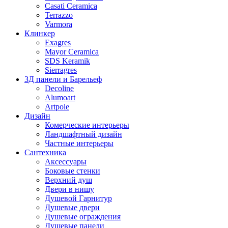
Casati Ceramica
Terrazzo
Varmora
Клинкер
Exagres
Mayor Ceramica
SDS Keramik
Sierragres
3Д панели и Барельеф
Decoline
Alumoart
Artpole
Дизайн
Комерческие интерьеры
Ландшафтный дизайн
Частные интерьеры
Сантехника
Аксессуары
Боковые стенки
Верхний душ
Двери в нишу
Душевой Гарнитур
Душевые двери
Душевые ограждения
Душевые панели