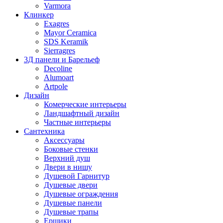
Varmora
Клинкер
Exagres
Mayor Ceramica
SDS Keramik
Sierragres
3Д панели и Барельеф
Decoline
Alumoart
Artpole
Дизайн
Комерческие интерьеры
Ландшафтный дизайн
Частные интерьеры
Сантехника
Аксессуары
Боковые стенки
Верхний душ
Двери в нишу
Душевой Гарнитур
Душевые двери
Душевые ограждения
Душевые панели
Душевые трапы
Ершики