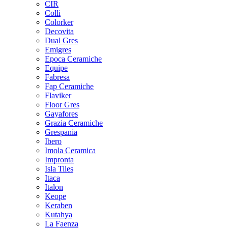
CIR
Colli
Colorker
Decovita
Dual Gres
Emigres
Epoca Ceramiche
Equipe
Fabresa
Fap Ceramiche
Flaviker
Floor Gres
Gayafores
Grazia Ceramiche
Grespania
Ibero
Imola Ceramica
Impronta
Isla Tiles
Itaca
Italon
Keope
Keraben
Kutahya
La Faenza