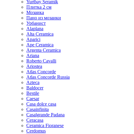
Yurtbay Seramik
Плитка 2 см
Мозаика
Пано из мозаики
Урбанист
Alaplana
Alta Ceramica
Aparici
Ape Ceramica
Argenta Ceramica
Ariana
Roberto Cavalli
Ariostea
Atlas Concorde
Atlas Concorde Russia
Azteca
Baldocer
Bestile
Caesar
Casa dolce casa
Casainfinita
Casalgrande Padana
Ceracasa
Ceramica Fioranese
Cerdomus