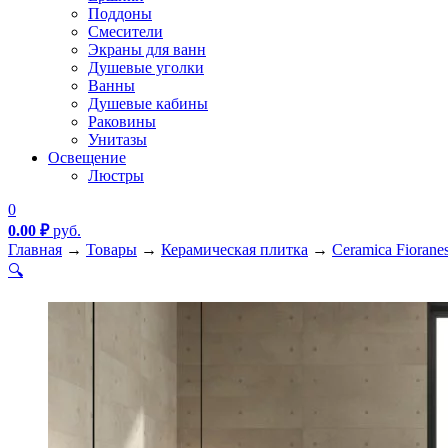
Поддоны
Смесители
Экраны для ванн
Душевые уголки
Ванны
Душевые кабины
Раковины
Унитазы
Освещение
Люстры
0
0.00
₽
руб.
Главная
→
Товары
→
Керамическая плитка
→
Ceramica Fiorane
🔍