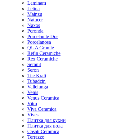
Laminam
Letina
Mainzu
Natucer
Naxos
Peronda
Porcelanite Dos
Porcelanosa
QUA Granite
Refin Ceramiche
Rex Ceramiche
Seranit
Seron
Tile Kraft
Tubadzin
Vallelunga
Venis
Venus Ceramica
Vitra
Viva Ceramica
Vives
Плитка для кухни
Плитка для пола
Casati Ceramica
Terrazzo