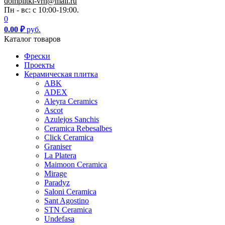
domplitki-vrn@mail.ru
Пн - вс: с 10:00-19:00.
0
0.00
₽
руб.
Каталог товаров
Фрески
Проекты
Керамическая плитка
ABK
ADEX
Aleyra Ceramics
Ascot
Azulejos Sanchis
Ceramica Rebesalbes
Click Ceramica
Graniser
La Platera
Maimoon Ceramica
Mirage
Paradyz
Saloni Ceramica
Sant Agostino
STN Ceramica
Undefasa