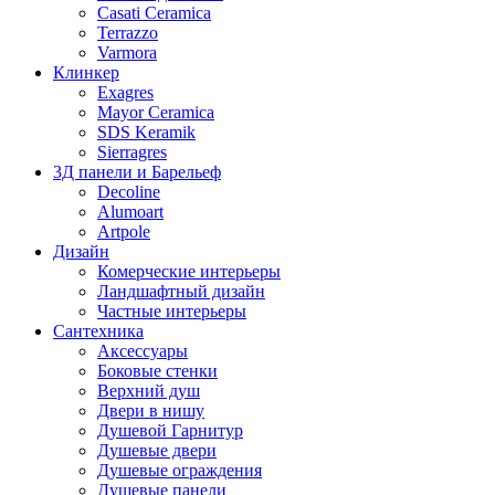
Casati Ceramica
Terrazzo
Varmora
Клинкер
Exagres
Mayor Ceramica
SDS Keramik
Sierragres
3Д панели и Барельеф
Decoline
Alumoart
Artpole
Дизайн
Комерческие интерьеры
Ландшафтный дизайн
Частные интерьеры
Сантехника
Аксессуары
Боковые стенки
Верхний душ
Двери в нишу
Душевой Гарнитур
Душевые двери
Душевые ограждения
Душевые панели