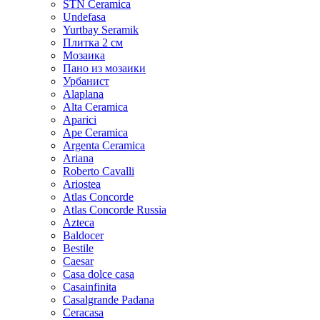
STN Ceramica
Undefasa
Yurtbay Seramik
Плитка 2 см
Мозаика
Пано из мозаики
Урбанист
Alaplana
Alta Ceramica
Aparici
Ape Ceramica
Argenta Ceramica
Ariana
Roberto Cavalli
Ariostea
Atlas Concorde
Atlas Concorde Russia
Azteca
Baldocer
Bestile
Caesar
Casa dolce casa
Casainfinita
Casalgrande Padana
Ceracasa