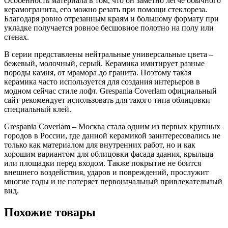
Особенность материала в том, что он заметно легче обычного
керамогранита, его можно резать при помощи стеклореза.
Благодаря ровно отрезанным краям и большому формату при
укладке получается ровное бесшовное полотно на полу или
стенах.
В серии представлены нейтральные универсальные цвета –
бежевый, молочный, серый. Керамика имитирует разные
породы камня, от мрамора до гранита. Поэтому такая
керамика часто используется для создания интерьеров в
модном сейчас стиле лофт. Grespania Coverlam официальный
сайт рекомендует использовать для такого типа облицовки
специальный клей.
Grespania Coverlam – Москва стала одним из первых крупных
городов в России, где данной керамикой заинтересовались не
только как материалом для внутренних работ, но и как
хорошим вариантом для облицовки фасада здания, крыльца
или площадки перед входом. Также покрытие не боится
внешнего воздействия, ударов и повреждений, прослужит
многие годы и не потеряет первоначальный привлекательный
вид.
Похожие товары