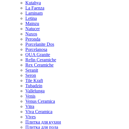
Kutahya
La Faenza
Laminam
Letina
Mainzu
Natucer
Naxos
Peronda
Porcelanite Dos
Porcelanosa
QUA Granite
Refin Ceramiche
Rex Ceramiche
Seranit
Seron
Tile Kraft
Tubadzin
Vallelunga
Venis
Venus Ceramica
Vitra
Viva Ceramica
Vives
Плитка для кухни
Плитка для пола