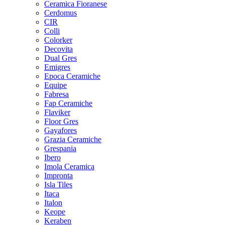
Ceramica Fioranese
Cerdomus
CIR
Colli
Colorker
Decovita
Dual Gres
Emigres
Epoca Ceramiche
Equipe
Fabresa
Fap Ceramiche
Flaviker
Floor Gres
Gayafores
Grazia Ceramiche
Grespania
Ibero
Imola Ceramica
Impronta
Isla Tiles
Itaca
Italon
Keope
Keraben