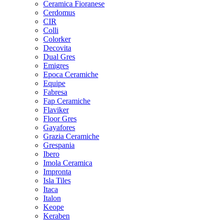
Ceramica Fioranese
Cerdomus
CIR
Colli
Colorker
Decovita
Dual Gres
Emigres
Epoca Ceramiche
Equipe
Fabresa
Fap Ceramiche
Flaviker
Floor Gres
Gayafores
Grazia Ceramiche
Grespania
Ibero
Imola Ceramica
Impronta
Isla Tiles
Itaca
Italon
Keope
Keraben