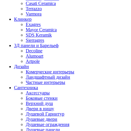
Casati Ceramica
Terrazzo
Varmora
Клинкер
Exagres
Mayor Ceramica
SDS Keramik
Sierragres
3Д панели и Барельеф
Decoline
Alumoart
Artpole
Дизайн
Комерческие интерьеры
Ландшафтный дизайн
Частные интерьеры
Сантехника
Аксессуары
Боковые стенки
Верхний душ
Двери в нишу
Душевой Гарнитур
Душевые двери
Душевые ограждения
Душевые панели