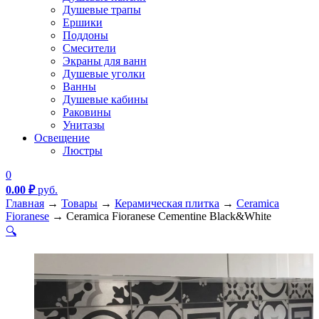
Душевые трапы
Ершики
Поддоны
Смесители
Экраны для ванн
Душевые уголки
Ванны
Душевые кабины
Раковины
Унитазы
Освещение
Люстры
0
0.00
₽
руб.
Главная
→
Товары
→
Керамическая плитка
→
Ceramica
Fioranese
→
Ceramica Fioranese Cementine Black&White
🔍