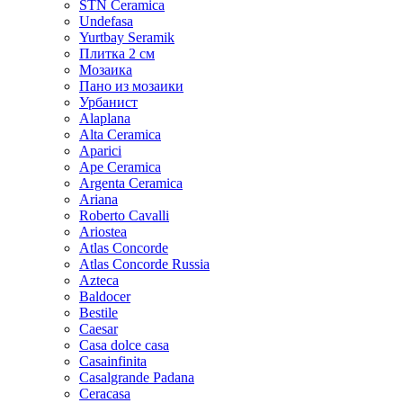
STN Ceramica
Undefasa
Yurtbay Seramik
Плитка 2 см
Мозаика
Пано из мозаики
Урбанист
Alaplana
Alta Ceramica
Aparici
Ape Ceramica
Argenta Ceramica
Ariana
Roberto Cavalli
Ariostea
Atlas Concorde
Atlas Concorde Russia
Azteca
Baldocer
Bestile
Caesar
Casa dolce casa
Casainfinita
Casalgrande Padana
Ceracasa