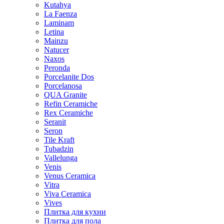
Kutahya
La Faenza
Laminam
Letina
Mainzu
Natucer
Naxos
Peronda
Porcelanite Dos
Porcelanosa
QUA Granite
Refin Ceramiche
Rex Ceramiche
Seranit
Seron
Tile Kraft
Tubadzin
Vallelunga
Venis
Venus Ceramica
Vitra
Viva Ceramica
Vives
Плитка для кухни
Плитка для пола