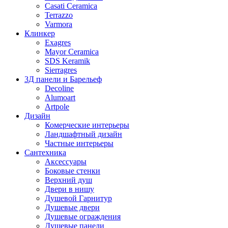
Casati Ceramica
Terrazzo
Varmora
Клинкер
Exagres
Mayor Ceramica
SDS Keramik
Sierragres
3Д панели и Барельеф
Decoline
Alumoart
Artpole
Дизайн
Комерческие интерьеры
Ландшафтный дизайн
Частные интерьеры
Сантехника
Аксессуары
Боковые стенки
Верхний душ
Двери в нишу
Душевой Гарнитур
Душевые двери
Душевые ограждения
Душевые панели