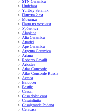
STN Ceramica
Undefasa
Yurtbay Seramik
Плитка 2 см
Мозаика
Пано из мозаики
Урбанист
Alaplana
Alta Ceramica
Aparici
Ape Ceramica
Argenta Ceramica
Ariana
Roberto Cavalli
Ariostea
Atlas Concorde
Atlas Concorde Russia
Azteca
Baldocer
Bestile
Caesar
Casa dolce casa
Casainfinita
Casalgrande Padana
Ceracasa