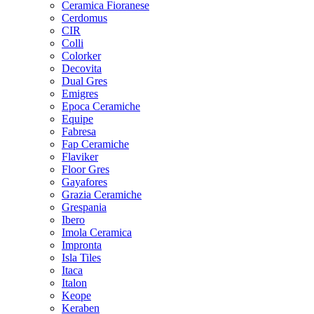
Ceramica Fioranese
Cerdomus
CIR
Colli
Colorker
Decovita
Dual Gres
Emigres
Epoca Ceramiche
Equipe
Fabresa
Fap Ceramiche
Flaviker
Floor Gres
Gayafores
Grazia Ceramiche
Grespania
Ibero
Imola Ceramica
Impronta
Isla Tiles
Itaca
Italon
Keope
Keraben