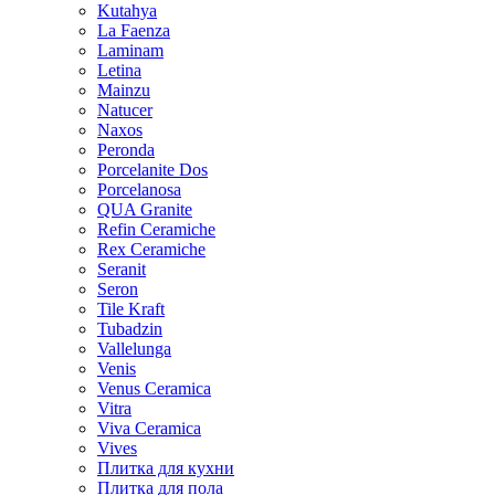
Kutahya
La Faenza
Laminam
Letina
Mainzu
Natucer
Naxos
Peronda
Porcelanite Dos
Porcelanosa
QUA Granite
Refin Ceramiche
Rex Ceramiche
Seranit
Seron
Tile Kraft
Tubadzin
Vallelunga
Venis
Venus Ceramica
Vitra
Viva Ceramica
Vives
Плитка для кухни
Плитка для пола