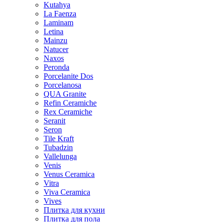
Kutahya
La Faenza
Laminam
Letina
Mainzu
Natucer
Naxos
Peronda
Porcelanite Dos
Porcelanosa
QUA Granite
Refin Ceramiche
Rex Ceramiche
Seranit
Seron
Tile Kraft
Tubadzin
Vallelunga
Venis
Venus Ceramica
Vitra
Viva Ceramica
Vives
Плитка для кухни
Плитка для пола