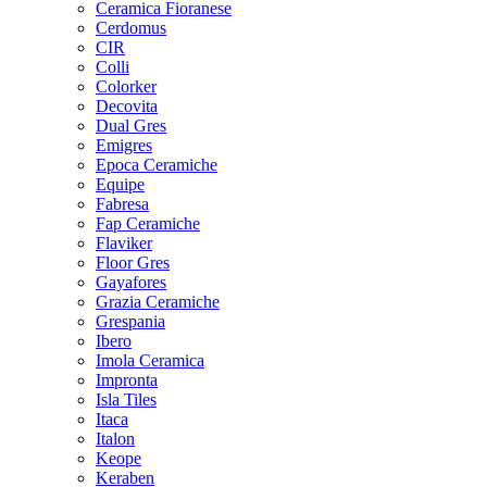
Ceramica Fioranese
Cerdomus
CIR
Colli
Colorker
Decovita
Dual Gres
Emigres
Epoca Ceramiche
Equipe
Fabresa
Fap Ceramiche
Flaviker
Floor Gres
Gayafores
Grazia Ceramiche
Grespania
Ibero
Imola Ceramica
Impronta
Isla Tiles
Itaca
Italon
Keope
Keraben