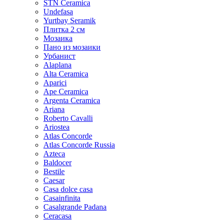
STN Ceramica
Undefasa
Yurtbay Seramik
Плитка 2 см
Мозаика
Пано из мозаики
Урбанист
Alaplana
Alta Ceramica
Aparici
Ape Ceramica
Argenta Ceramica
Ariana
Roberto Cavalli
Ariostea
Atlas Concorde
Atlas Concorde Russia
Azteca
Baldocer
Bestile
Caesar
Casa dolce casa
Casainfinita
Casalgrande Padana
Ceracasa