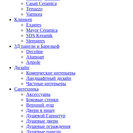
Casati Ceramica
Terrazzo
Varmora
Клинкер
Exagres
Mayor Ceramica
SDS Keramik
Sierragres
3Д панели и Барельеф
Decoline
Alumoart
Artpole
Дизайн
Комерческие интерьеры
Ландшафтный дизайн
Частные интерьеры
Сантехника
Аксессуары
Боковые стенки
Верхний душ
Двери в нишу
Душевой Гарнитур
Душевые двери
Душевые ограждения
Душевые панели