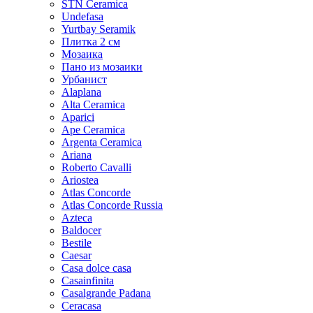
STN Ceramica
Undefasa
Yurtbay Seramik
Плитка 2 см
Мозаика
Пано из мозаики
Урбанист
Alaplana
Alta Ceramica
Aparici
Ape Ceramica
Argenta Ceramica
Ariana
Roberto Cavalli
Ariostea
Atlas Concorde
Atlas Concorde Russia
Azteca
Baldocer
Bestile
Caesar
Casa dolce casa
Casainfinita
Casalgrande Padana
Ceracasa