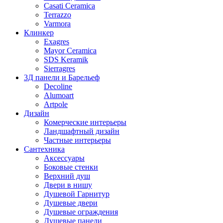
Casati Ceramica
Terrazzo
Varmora
Клинкер
Exagres
Mayor Ceramica
SDS Keramik
Sierragres
3Д панели и Барельеф
Decoline
Alumoart
Artpole
Дизайн
Комерческие интерьеры
Ландшафтный дизайн
Частные интерьеры
Сантехника
Аксессуары
Боковые стенки
Верхний душ
Двери в нишу
Душевой Гарнитур
Душевые двери
Душевые ограждения
Душевые панели