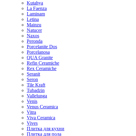
Kutahya
La Faenza
Laminam
Letina
Mainzu
Natucer
Naxos
Peronda
Porcelanite Dos
Porcelanosa
QUA Granite
Refin Ceramiche
Rex Ceramiche
Seranit
Seron
Tile Kraft
Tubadzin
Vallelunga
Venis
Venus Ceramica
Vitra
Viva Ceramica
Vives
Плитка для кухни
Плитка для пола