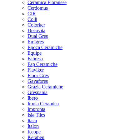
Ceramica Fioranese
Cerdomus
CIR
Colli
Colorker
Decovita
Dual Gres
Emigres
Epoca Ceramiche
Equipe
Fabresa
Fap Ceramiche
Flaviker
Floor Gres
Gayafores
Grazia Ceramiche
Grespania
Ibero
Imola Ceramica
Impronta
Isla Tiles
Itaca
Italon
Keope
Keraben