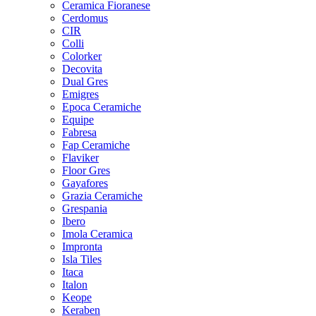
Ceramica Fioranese
Cerdomus
CIR
Colli
Colorker
Decovita
Dual Gres
Emigres
Epoca Ceramiche
Equipe
Fabresa
Fap Ceramiche
Flaviker
Floor Gres
Gayafores
Grazia Ceramiche
Grespania
Ibero
Imola Ceramica
Impronta
Isla Tiles
Itaca
Italon
Keope
Keraben