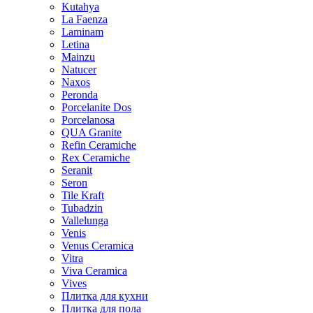
Kutahya
La Faenza
Laminam
Letina
Mainzu
Natucer
Naxos
Peronda
Porcelanite Dos
Porcelanosa
QUA Granite
Refin Ceramiche
Rex Ceramiche
Seranit
Seron
Tile Kraft
Tubadzin
Vallelunga
Venis
Venus Ceramica
Vitra
Viva Ceramica
Vives
Плитка для кухни
Плитка для пола