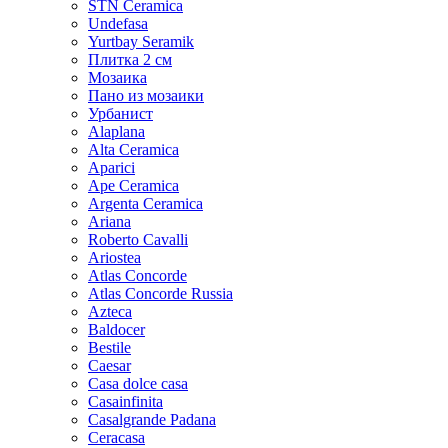
STN Ceramica
Undefasa
Yurtbay Seramik
Плитка 2 см
Мозаика
Пано из мозаики
Урбанист
Alaplana
Alta Ceramica
Aparici
Ape Ceramica
Argenta Ceramica
Ariana
Roberto Cavalli
Ariostea
Atlas Concorde
Atlas Concorde Russia
Azteca
Baldocer
Bestile
Caesar
Casa dolce casa
Casainfinita
Casalgrande Padana
Ceracasa