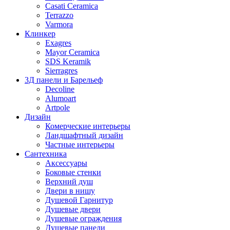
Casati Ceramica
Terrazzo
Varmora
Клинкер
Exagres
Mayor Ceramica
SDS Keramik
Sierragres
3Д панели и Барельеф
Decoline
Alumoart
Artpole
Дизайн
Комерческие интерьеры
Ландшафтный дизайн
Частные интерьеры
Сантехника
Аксессуары
Боковые стенки
Верхний душ
Двери в нишу
Душевой Гарнитур
Душевые двери
Душевые ограждения
Душевые панели