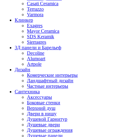
Casati Ceramica
Terrazzo
Varmora
Клинкер
Exagres
Mayor Ceramica
SDS Keramik
Sierragres
3Д панели и Барельеф
Decoline
Alumoart
Artpole
Дизайн
Комерческие интерьеры
Ландшафтный дизайн
Частные интерьеры
Сантехника
Аксессуары
Боковые стенки
Верхний душ
Двери в нишу
Душевой Гарнитур
Душевые двери
Душевые ограждения
Душевые панели