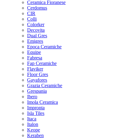
Ceramica Fioranese
Cerdomus
CIR
Colli
Colorker
Decovita
Dual Gres
Emigres
Epoca Ceramiche
Equipe
Fabresa
Fap Ceramiche
Flaviker
Floor Gres
Gayafores
Grazia Ceramiche
Grespania
Ibero
Imola Ceramica
Impronta
Isla Tiles
Itaca
Italon
Keope
Keraben