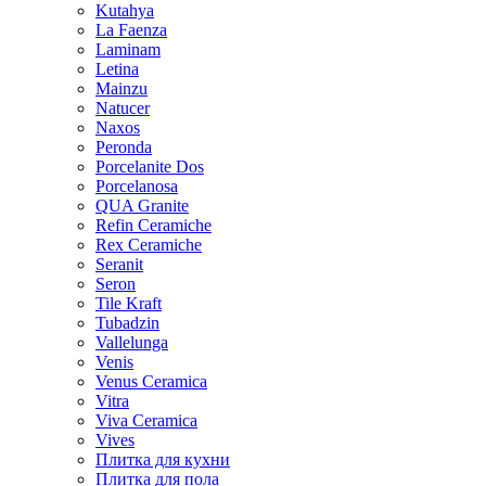
Kutahya
La Faenza
Laminam
Letina
Mainzu
Natucer
Naxos
Peronda
Porcelanite Dos
Porcelanosa
QUA Granite
Refin Ceramiche
Rex Ceramiche
Seranit
Seron
Tile Kraft
Tubadzin
Vallelunga
Venis
Venus Ceramica
Vitra
Viva Ceramica
Vives
Плитка для кухни
Плитка для пола