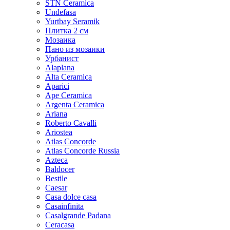
STN Ceramica
Undefasa
Yurtbay Seramik
Плитка 2 см
Мозаика
Пано из мозаики
Урбанист
Alaplana
Alta Ceramica
Aparici
Ape Ceramica
Argenta Ceramica
Ariana
Roberto Cavalli
Ariostea
Atlas Concorde
Atlas Concorde Russia
Azteca
Baldocer
Bestile
Caesar
Casa dolce casa
Casainfinita
Casalgrande Padana
Ceracasa