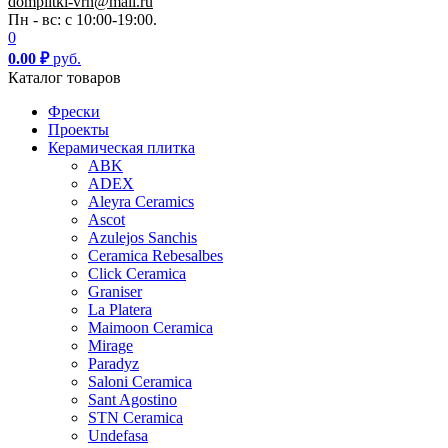
domplitki-vrn@mail.ru
Пн - вс: с 10:00-19:00.
0
0.00
₽
руб.
Каталог товаров
Фрески
Проекты
Керамическая плитка
ABK
ADEX
Aleyra Ceramics
Ascot
Azulejos Sanchis
Ceramica Rebesalbes
Click Ceramica
Graniser
La Platera
Maimoon Ceramica
Mirage
Paradyz
Saloni Ceramica
Sant Agostino
STN Ceramica
Undefasa