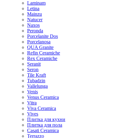
Laminam
Letina
Mainzu
Natucer
Naxos
Peronda
Porcelanite Dos
Porcelanosa
QUA Granite
Refin Ceramiche
Rex Ceramiche
Seranit
Seron
Tile Kraft
Tubadzin
Vallelunga
Venis
Venus Ceramica
Vitra
Viva Ceramica
Vives
Плитка для кухни
Плитка для пола
Casati Ceramica
Terrazzo