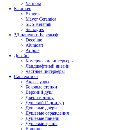
Varmora
Клинкер
Exagres
Mayor Ceramica
SDS Keramik
Sierragres
3Д панели и Барельеф
Decoline
Alumoart
Artpole
Дизайн
Комерческие интерьеры
Ландшафтный дизайн
Частные интерьеры
Сантехника
Аксессуары
Боковые стенки
Верхний душ
Двери в нишу
Душевой Гарнитур
Душевые двери
Душевые ограждения
Душевые панели
Душевые трапы
Ершики