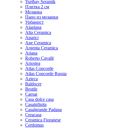
Yurtbay Seramik
Плитка 2 см
Мозаика
Пано из мозаики
Урбанист
Alaplana
Alta Ceramica
Aparici
Ape Ceramica
Argenta Ceramica
Ariana
Roberto Cavalli
Ariostea
Atlas Concorde
Atlas Concorde Russia
Azteca
Baldocer
Bestile
Caesar
Casa dolce casa
Casainfinita
Casalgrande Padana
Ceracasa
Ceramica Fioranese
Cerdomus