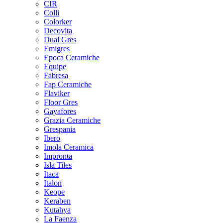
CIR
Colli
Colorker
Decovita
Dual Gres
Emigres
Epoca Ceramiche
Equipe
Fabresa
Fap Ceramiche
Flaviker
Floor Gres
Gayafores
Grazia Ceramiche
Grespania
Ibero
Imola Ceramica
Impronta
Isla Tiles
Itaca
Italon
Keope
Keraben
Kutahya
La Faenza