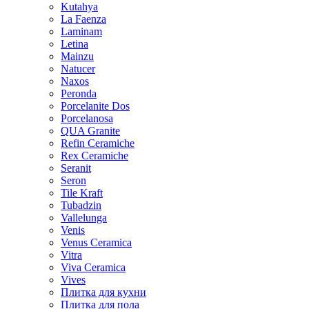
Kutahya
La Faenza
Laminam
Letina
Mainzu
Natucer
Naxos
Peronda
Porcelanite Dos
Porcelanosa
QUA Granite
Refin Ceramiche
Rex Ceramiche
Seranit
Seron
Tile Kraft
Tubadzin
Vallelunga
Venis
Venus Ceramica
Vitra
Viva Ceramica
Vives
Плитка для кухни
Плитка для пола