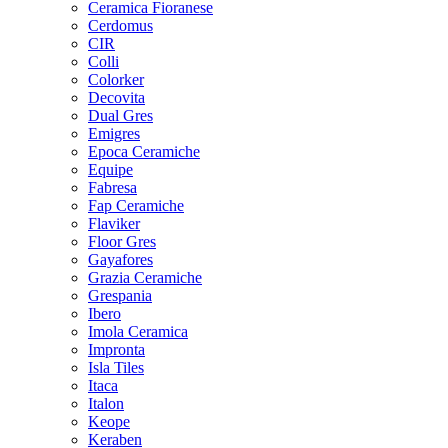
Ceramica Fioranese
Cerdomus
CIR
Colli
Colorker
Decovita
Dual Gres
Emigres
Epoca Ceramiche
Equipe
Fabresa
Fap Ceramiche
Flaviker
Floor Gres
Gayafores
Grazia Ceramiche
Grespania
Ibero
Imola Ceramica
Impronta
Isla Tiles
Itaca
Italon
Keope
Keraben