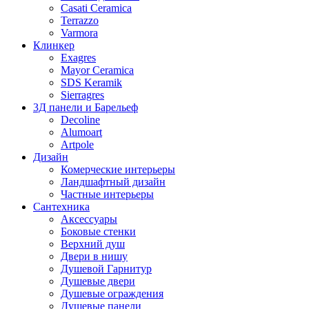
Casati Ceramica
Terrazzo
Varmora
Клинкер
Exagres
Mayor Ceramica
SDS Keramik
Sierragres
3Д панели и Барельеф
Decoline
Alumoart
Artpole
Дизайн
Комерческие интерьеры
Ландшафтный дизайн
Частные интерьеры
Сантехника
Аксессуары
Боковые стенки
Верхний душ
Двери в нишу
Душевой Гарнитур
Душевые двери
Душевые ограждения
Душевые панели