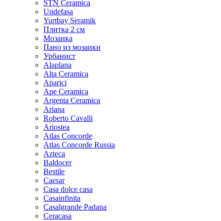
STN Ceramica
Undefasa
Yurtbay Seramik
Плитка 2 см
Мозаика
Пано из мозаики
Урбанист
Alaplana
Alta Ceramica
Aparici
Ape Ceramica
Argenta Ceramica
Ariana
Roberto Cavalli
Ariostea
Atlas Concorde
Atlas Concorde Russia
Azteca
Baldocer
Bestile
Caesar
Casa dolce casa
Casainfinita
Casalgrande Padana
Ceracasa