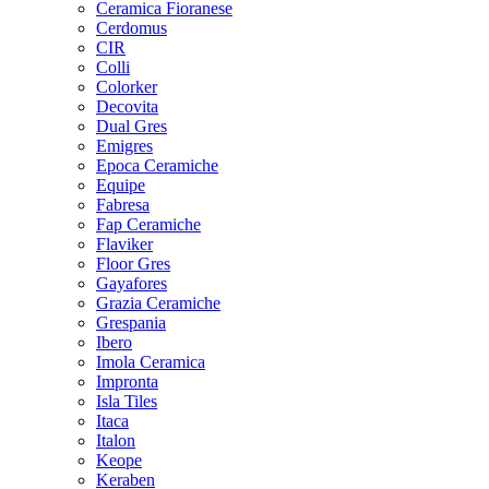
Ceramica Fioranese
Cerdomus
CIR
Colli
Colorker
Decovita
Dual Gres
Emigres
Epoca Ceramiche
Equipe
Fabresa
Fap Ceramiche
Flaviker
Floor Gres
Gayafores
Grazia Ceramiche
Grespania
Ibero
Imola Ceramica
Impronta
Isla Tiles
Itaca
Italon
Keope
Keraben