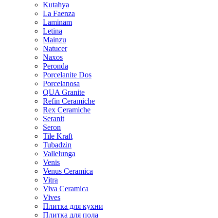
Kutahya
La Faenza
Laminam
Letina
Mainzu
Natucer
Naxos
Peronda
Porcelanite Dos
Porcelanosa
QUA Granite
Refin Ceramiche
Rex Ceramiche
Seranit
Seron
Tile Kraft
Tubadzin
Vallelunga
Venis
Venus Ceramica
Vitra
Viva Ceramica
Vives
Плитка для кухни
Плитка для пола