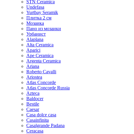
STN Ceramica
Undefasa
Yurtbay Seramik
Плитка 2 см
Мозаика
Пано из мозаики
Урбанист
Alaplana
Alta Ceramica
Aparici
Ape Ceramica
Argenta Ceramica
Ariana
Roberto Cavalli
Ariostea
Atlas Concorde
Atlas Concorde Russia
Azteca
Baldocer
Bestile
Caesar
Casa dolce casa
Casainfinita
Casalgrande Padana
Ceracasa