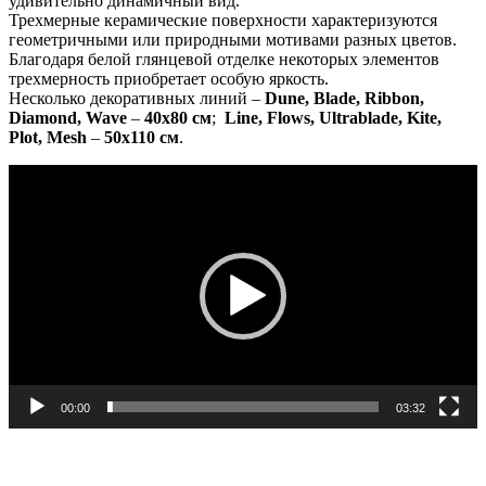
удивительно динамичный вид.
Трехмерные керамические поверхности характеризуются
геометричными или природными мотивами разных цветов.
Благодаря белой глянцевой отделке некоторых элементов
трехмерность приобретает особую яркость.
Несколько декоративных линий –
Dune, Blade, Ribbon,
Diamond, Wave
–
40х80 см
;
Line, Flows, Ultrablade, Kite,
Plot, Mesh
–
50х110 см
.
Видеоплеер
00:00
03:32