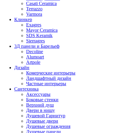
Casati Ceramica
Terrazzo
Varmora
Клинкер
Exagres
Mayor Ceramica
SDS Keramik
Sierragres
3Д панели и Барельеф
Decoline
Alumoart
Artpole
Дизайн
Комерческие интерьеры
Ландшафтный дизайн
Частные интерьеры
Сантехника
Аксессуары
Боковые стенки
Верхний душ
Двери в нишу
Душевой Гарнитур
Душевые двери
Душевые ограждения
Душевые панели