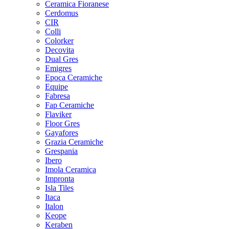
Ceramica Fioranese
Cerdomus
CIR
Colli
Colorker
Decovita
Dual Gres
Emigres
Epoca Ceramiche
Equipe
Fabresa
Fap Ceramiche
Flaviker
Floor Gres
Gayafores
Grazia Ceramiche
Grespania
Ibero
Imola Ceramica
Impronta
Isla Tiles
Itaca
Italon
Keope
Keraben