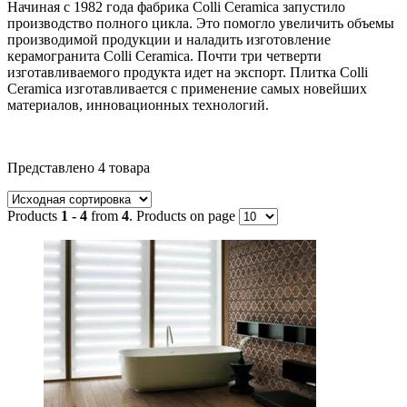
Начиная с 1982 года фабрика Colli Ceramica запустило
производство полного цикла. Это помогло увеличить объемы
производимой продукции и наладить изготовление
керамогранита Colli Ceramica. Почти три четверти
изготавливаемого продукта идет на экспорт. Плитка Colli
Ceramica изготавливается с применение самых новейших
материалов, инновационных технологий.
Текстовый поиск
Представлено 4 товара
Метки товаров
Products
1 - 4
from
4
. Products on page
Метки товаров
Индия
(104)
Италия
(399)
Китай
(3)
Польша
(19)
Россия
(26)
Турция
(66)
Испания
(797)
Товар Размер