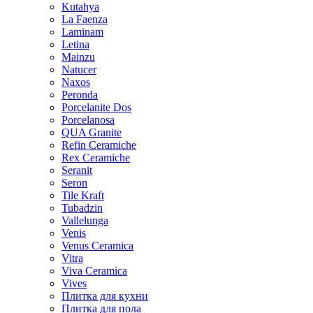
Kutahya
La Faenza
Laminam
Letina
Mainzu
Natucer
Naxos
Peronda
Porcelanite Dos
Porcelanosa
QUA Granite
Refin Ceramiche
Rex Ceramiche
Seranit
Seron
Tile Kraft
Tubadzin
Vallelunga
Venis
Venus Ceramica
Vitra
Viva Ceramica
Vives
Плитка для кухни
Плитка для пола