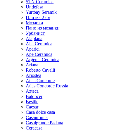
STN Ceramica
Undefasa
Yurtbay Seramik
Плитка 2 см
Мозаика
Пано из мозаики
Урбанист
Alaplana
Alta Ceramica
Aparici
Ape Ceramica
Argenta Ceramica
Ariana
Roberto Cavalli
Ariostea
Atlas Concorde
Atlas Concorde Russia
Azteca
Baldocer
Bestile
Caesar
Casa dolce casa
Casainfinita
Casalgrande Padana
Ceracasa