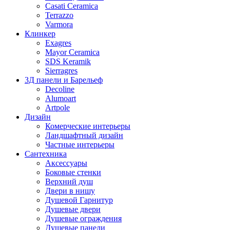
Casati Ceramica
Terrazzo
Varmora
Клинкер
Exagres
Mayor Ceramica
SDS Keramik
Sierragres
3Д панели и Барельеф
Decoline
Alumoart
Artpole
Дизайн
Комерческие интерьеры
Ландшафтный дизайн
Частные интерьеры
Сантехника
Аксессуары
Боковые стенки
Верхний душ
Двери в нишу
Душевой Гарнитур
Душевые двери
Душевые ограждения
Душевые панели