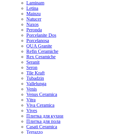
Laminam
Letina
Mainzu
Natucer
Naxos
Peronda
Porcelanite Dos
Porcelanosa
QUA Granite
Refin Ceramiche
Rex Ceramiche
Seranit
Seron
Tile Kraft
Tubadzin
Vallelunga
Venis
Venus Ceramica
Vitra
Viva Ceramica
Vives
Плитка для кухни
Плитка для пола
Casati Ceramica
Terrazzo