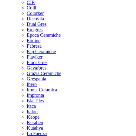
CIR
Colli
Colorker
Decovita
Dual Gres
Emigres
Epoca Ceramiche
Equipe
Fabresa
Fap Ceramiche
Flaviker
Floor Gres
Gayafores
Grazia Ceramiche
Grespania
Ibero
Imola Ceramica
Impronta
Isla Tiles
Itaca
Italon
Keope
Keraben
Kutahya
La Faenza