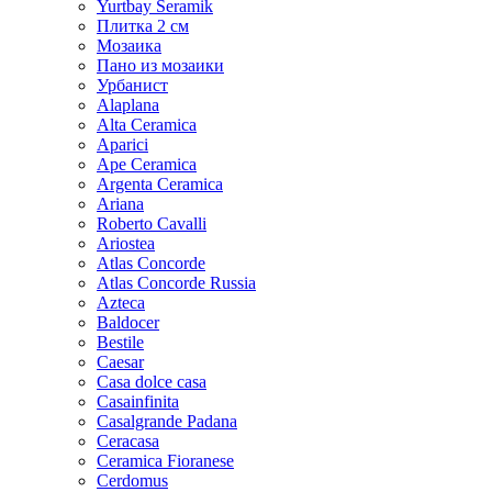
Yurtbay Seramik
Плитка 2 см
Мозаика
Пано из мозаики
Урбанист
Alaplana
Alta Ceramica
Aparici
Ape Ceramica
Argenta Ceramica
Ariana
Roberto Cavalli
Ariostea
Atlas Concorde
Atlas Concorde Russia
Azteca
Baldocer
Bestile
Caesar
Casa dolce casa
Casainfinita
Casalgrande Padana
Ceracasa
Ceramica Fioranese
Cerdomus