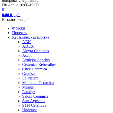
domplitki-vrn@mail.ru
Пн - вс: с 10:00-19:00.
0
0.00
₽
руб.
Каталог товаров
Фрески
Проекты
Керамическая плитка
ABK
ADEX
Aleyra Ceramics
Ascot
Azulejos Sanchis
Ceramica Rebesalbes
Click Ceramica
Graniser
La Platera
Maimoon Ceramica
Mirage
Paradyz
Saloni Ceramica
Sant Agostino
STN Ceramica
Undefasa