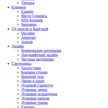
Varmora
Клинкер
Exagres
Mayor Ceramica
SDS Keramik
Sierragres
3Д панели и Барельеф
Decoline
Alumoart
Artpole
Дизайн
Комерческие интерьеры
Ландшафтный дизайн
Частные интерьеры
Сантехника
Аксессуары
Боковые стенки
Верхний душ
Двери в нишу
Душевой Гарнитур
Душевые двери
Душевые ограждения
Душевые панели
Душевые трапы
Ершики