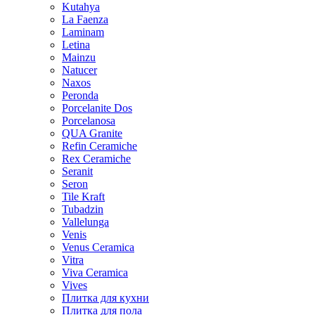
Kutahya
La Faenza
Laminam
Letina
Mainzu
Natucer
Naxos
Peronda
Porcelanite Dos
Porcelanosa
QUA Granite
Refin Ceramiche
Rex Ceramiche
Seranit
Seron
Tile Kraft
Tubadzin
Vallelunga
Venis
Venus Ceramica
Vitra
Viva Ceramica
Vives
Плитка для кухни
Плитка для пола