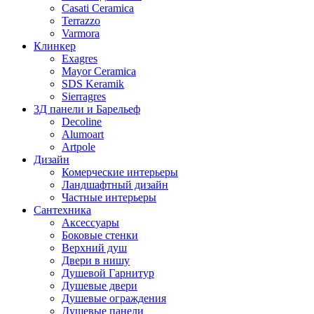
Casati Ceramica
Terrazzo
Varmora
Клинкер
Exagres
Mayor Ceramica
SDS Keramik
Sierragres
3Д панели и Барельеф
Decoline
Alumoart
Artpole
Дизайн
Комерческие интерьеры
Ландшафтный дизайн
Частные интерьеры
Сантехника
Аксессуары
Боковые стенки
Верхний душ
Двери в нишу
Душевой Гарнитур
Душевые двери
Душевые ограждения
Душевые панели