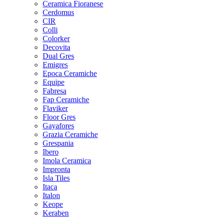
Ceramica Fioranese
Cerdomus
CIR
Colli
Colorker
Decovita
Dual Gres
Emigres
Epoca Ceramiche
Equipe
Fabresa
Fap Ceramiche
Flaviker
Floor Gres
Gayafores
Grazia Ceramiche
Grespania
Ibero
Imola Ceramica
Impronta
Isla Tiles
Itaca
Italon
Keope
Keraben