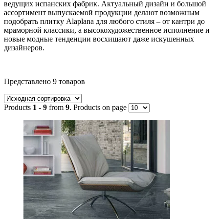
ведущих испанских фабрик. Актуальный дизайн и большой
ассортимент выпускаемой продукции делают возможным
подобрать плитку Alaplana для любого стиля – от кантри до
мраморной классики, а высокохудожественное исполнение и
новые модные тенденции восхищают даже искушенных
дизайнеров.
Текстовый поиск
Представлено 9 товаров
Метки товаров
Products
1 - 9
from
9
. Products on page
Метки товаров
Индия
(104)
Италия
(399)
Китай
(3)
Польша
(19)
Россия
(26)
Турция
(66)
Испания
(797)
Товар Размер