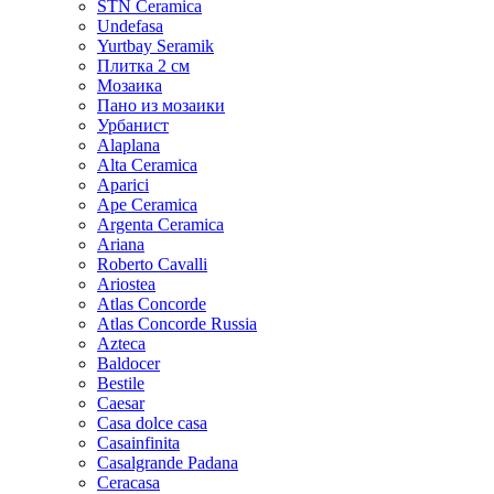
STN Ceramica
Undefasa
Yurtbay Seramik
Плитка 2 см
Мозаика
Пано из мозаики
Урбанист
Alaplana
Alta Ceramica
Aparici
Ape Ceramica
Argenta Ceramica
Ariana
Roberto Cavalli
Ariostea
Atlas Concorde
Atlas Concorde Russia
Azteca
Baldocer
Bestile
Caesar
Casa dolce casa
Casainfinita
Casalgrande Padana
Ceracasa