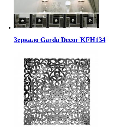
Зеркало Garda Decor KFH134