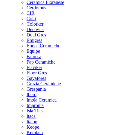
Ceramica Fioranese
Cerdomus
CIR
Colli
Colorker
Decovita
Dual Gres
Emigres
Epoca Ceramiche
Equipe
Fabresa
Fap Ceramiche
Flaviker
Floor Gres
Gayafores
Grazia Ceramiche
Grespania
Ibero
Imola Ceramica
Impronta
Isla Tiles
Itaca
Italon
Keope
Keraben