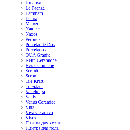
Kutahya
La Faenza
Laminam
Letina
Mainzu
Natucer
Naxos
Peronda
Porcelanite Dos
Porcelanosa
QUA Granite
Refin Ceramiche
Rex Ceramiche
Seranit
Seron
Tile Kraft
Tubadzin
Vallelunga
Venis
Venus Ceramica
Vitra
Viva Ceramica
Vives
Плитка для кухни
Плитка для пола