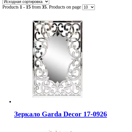
Products
1 - 15
from
35
. Products on page
Метки товаров
Индия
(104)
Италия
(399)
Китай
(3)
Польша
(19)
Россия
(26)
Турция
(66)
Испания
(797)
Товар Размер
Зеркало Garda Decor 17-0926