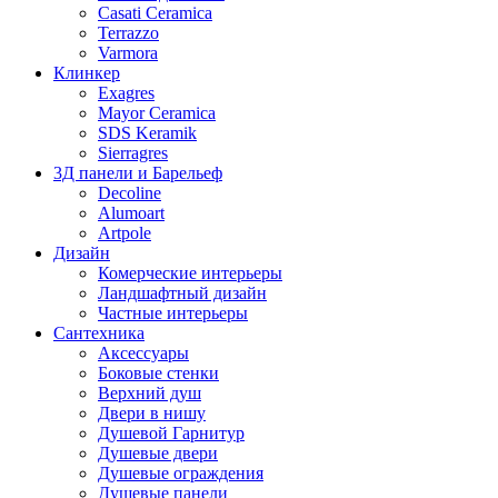
Casati Ceramica
Terrazzo
Varmora
Клинкер
Exagres
Mayor Ceramica
SDS Keramik
Sierragres
3Д панели и Барельеф
Decoline
Alumoart
Artpole
Дизайн
Комерческие интерьеры
Ландшафтный дизайн
Частные интерьеры
Сантехника
Аксессуары
Боковые стенки
Верхний душ
Двери в нишу
Душевой Гарнитур
Душевые двери
Душевые ограждения
Душевые панели