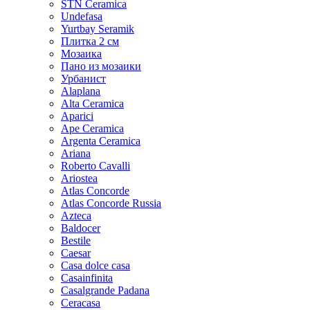
STN Ceramica
Undefasa
Yurtbay Seramik
Плитка 2 см
Мозаика
Пано из мозаики
Урбанист
Alaplana
Alta Ceramica
Aparici
Ape Ceramica
Argenta Ceramica
Ariana
Roberto Cavalli
Ariostea
Atlas Concorde
Atlas Concorde Russia
Azteca
Baldocer
Bestile
Caesar
Casa dolce casa
Casainfinita
Casalgrande Padana
Ceracasa